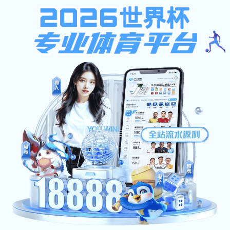
注册入口
下载 必一体育登录 App · 体验未
来赛事方式
将专业数据分析、互动社群与比分推送整合于一体，
必一体育登录(中国)官方网站-登录入口-最新地址为体
育迷量身打造。
极速比分
互动社区
AI 分析