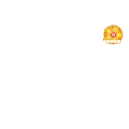
2025年3月8日 · v6.0.0
整体架构升级，引入动态赛事引擎。
视觉焕新，体验更清爽。
2023 年
2023年8月29日 · v5.2.7
新增热门话题聚合区。
直播性能进一步增强。
2023年1月15日 · v5.1.0
自动深色模式上线。